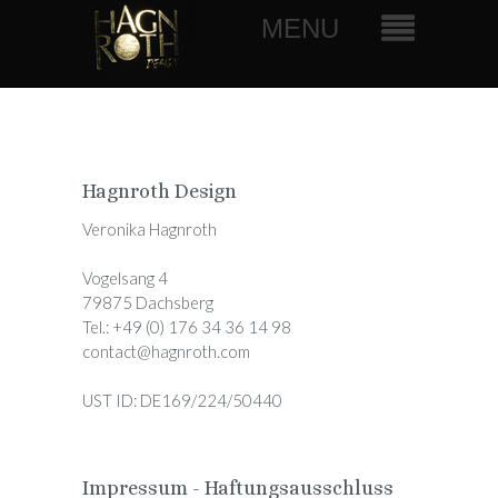
Hagnroth Design
Veronika Hagnroth
Vogelsang 4
79875 Dachsberg
Tel.: +49 (0) 176 34 36 14 98
contact@hagnroth.com
UST ID: DE169/224/50440
Impressum - Haftungsausschluss